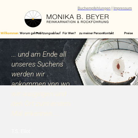
Buchempfehlungen
|
Impressum
Willkommen
Worum geht es
Sitzungsablauf
Für Wen?
zu meiner Person
Kontakt
Preise
... und am Ende all
unseres Suchens
werden wir
ankommen von wo
wir ausgingen und
den Ort zum ersten
Mal erkennen ...
T.S. Eliot